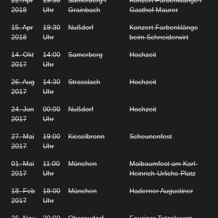
2018
Uhr
Grainbach
Gasthof Maurer
15. Apr
19:30
Nußdorf
Konzert Farbenklänge
2018
Uhr
beim Schneiderwirt
14. Okt
14:00
Samerberg
Hochzeit
2017
Uhr
26. Aug
14:30
Strasslach
Hochzeit
2017
Uhr
24. Jun
00:00
Nußdorf
Hochzeit
2017
Uhr
27. Mai
19:00
Kieselbronn
Scheunenfest
2017
Uhr
01. Mai
11:00
München
Maibaumfest am Karl-
2017
Uhr
Heinrich-Urlichs-Platz
18. Feb
18:00
München
Haderner Augustiner
2017
Uhr
26. Nov
20:00
Oberaudorf
Feuriger Tatzelwurm