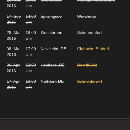
2016
Uhr
17. Sep
14:00
Spitzingsee
Wurzhütte
2016
Uhr
28. Mai
18:00
Kieselbronn
Scheunenfest
2016
Uhr
08. Mai
17:00
Nicklheim, DE
Clubheim Stüberl
2016
Uhr
30. Apr
12:00
Heuberg, DE
Deindl-Alm
2016
Uhr
17. Apr
19:00
Nußdorf, DE
Schneiderwirt
2016
Uhr