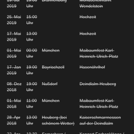
2019
Uhr
Wendelstein
25. Mai
15:00
Hochzeit
2019
Uhr
17. Mai
13:00
Hochzeit
2019
Uhr
01. Mai
00:00
München
Maibaumfest Karl-
2019
Uhr
Heinrich-Ulrich-Platz
17. Jan
19:00
Bayrischzell
Hasenöhrlhof
2019
Uhr
08. Dez
19:00
Nußdorf
Deindlalm Heuberg
2018
Uhr
01. Mai
11:00
München
Maibaumfest Karl-
2018
Uhr
Heinrich-Ulrich-Platz
28. Apr
13:00
Heuberg (bei
Kaiserschmarrnessen
2018
Uhr
schönem Wetter)
auf der Deindlalm
22. Apr
19:30
Samerberg /
Konzert Farbenklänge /